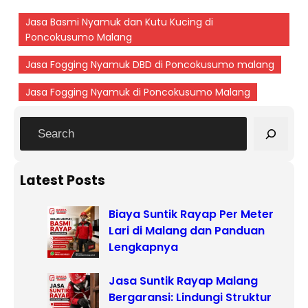
Jasa Basmi Nyamuk dan Kutu Kucing di
Poncokusumo Malang
Jasa Fogging Nyamuk DBD di Poncokusumo malang
Jasa Fogging Nyamuk di Poncokusumo Malang
S
e
a
r
Latest Posts
c
Biaya Suntik Rayap Per Meter
h
Lari di Malang dan Panduan
Lengkapnya
Jasa Suntik Rayap Malang
Bergaransi: Lindungi Struktur