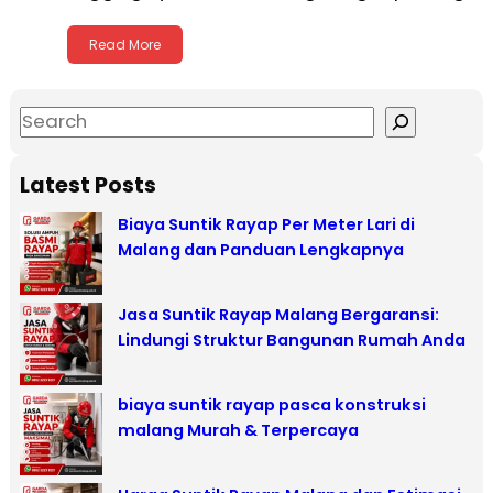
Read More
S
e
a
Latest Posts
r
Biaya Suntik Rayap Per Meter Lari di
c
Malang dan Panduan Lengkapnya
h
Jasa Suntik Rayap Malang Bergaransi:
Lindungi Struktur Bangunan Rumah Anda
biaya suntik rayap pasca konstruksi
malang Murah & Terpercaya