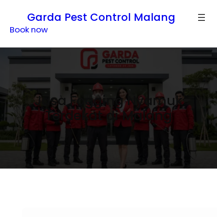
Lewati
Garda Pest Control Malang
ke
Book now
konten
Jasa Fogging Nyamuk
Terdekat di Malang