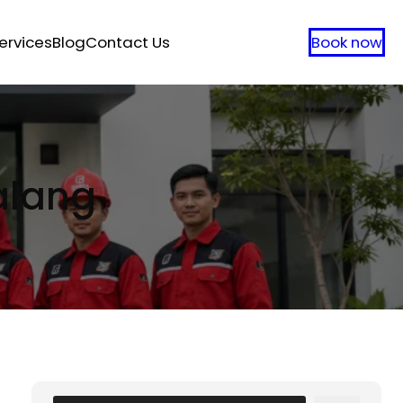
ervices
Blog
Contact Us
Book now
alang