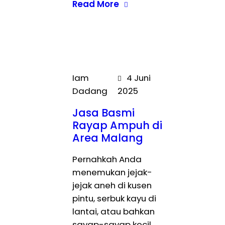
Read More
Iam
4 Juni
Dadang
2025
Jasa Basmi
Rayap Ampuh di
Area Malang
Pernahkah Anda
menemukan jejak-
jejak aneh di kusen
pintu, serbuk kayu di
lantai, atau bahkan
sayap-sayap kecil…