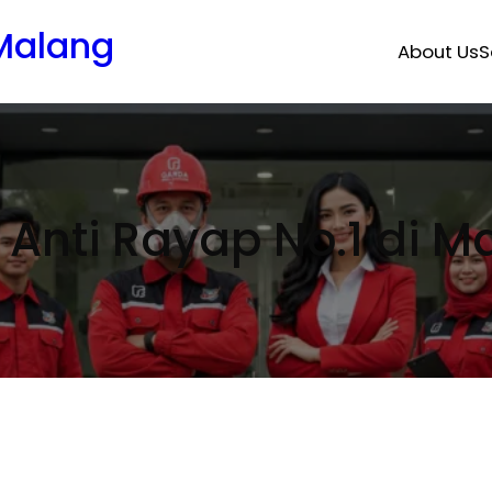
 Malang
About Us
S
 Anti Rayap No.1 di M