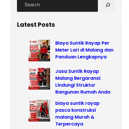
S
e
a
r
Latest Posts
c
h
Biaya Suntik Rayap Per
Meter Lari di Malang dan
Panduan Lengkapnya
Jasa Suntik Rayap
Malang Bergaransi:
Lindungi Struktur
Bangunan Rumah Anda
biaya suntik rayap
pasca konstruksi
malang Murah &
Terpercaya