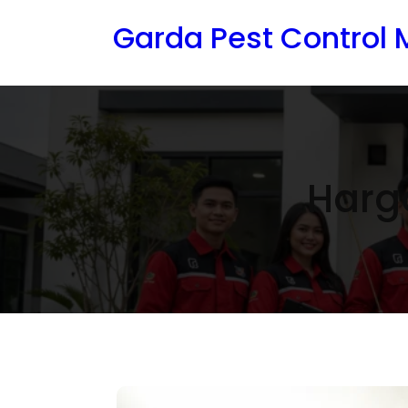
Lewati
Garda Pest Control
ke
konten
Harg