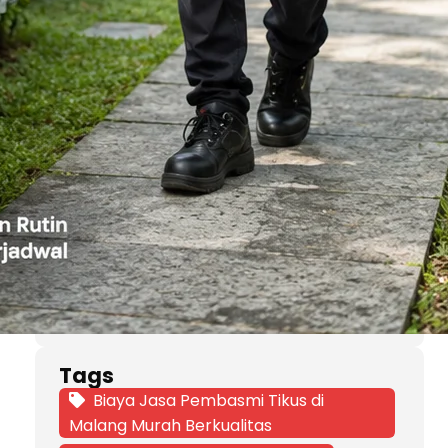
Jasa Pembasmi Kecoa Mobil di
Malang Terdekat
Jasa Pembasmi Kutu Busuk Malang
Terbaik
Jasa Pembasmi Kutu Busuk Tedekat
Jasa Pembasmi Kutu Kucing Area
Malang
Jasa Pembasmi Tikus 24 Jam
Layanan
Jasa Pembasmi Tikus Malang
Jasa Pembasmi Tikus Terdekat
Layanan Pengendalian Hama
Pest Control Service 24 Jam
Tags
Biaya Jasa Pembasmi Tikus di
Malang Murah Berkualitas