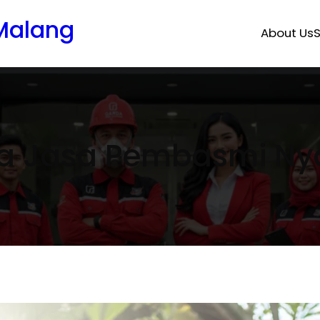
 Malang
About Us
S
a Jasa Pembasmi N