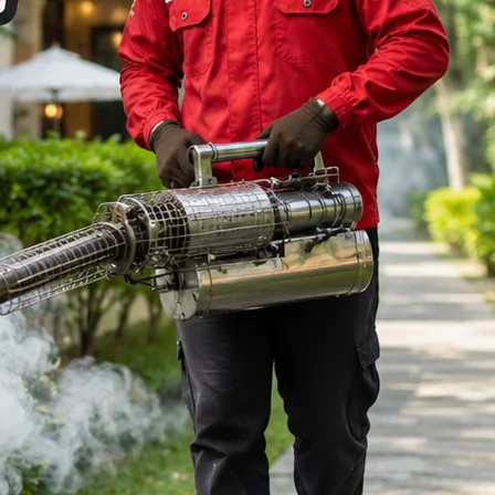
Malang dan Estimasi
Biaya Pembasmian
Jasa Fogging Nyamuk di
Klojen Malang Profesional
Categories
Anti Rayap
Harga Jasa Pembasmi Nyamuk
Jasa Anti Rayap No.1 di Malang
Jasa Basmi Rayap Area Malang
Jasa Fogging Nyamuk Malang
Jasa Fogging Nyamuk Terbaik
Jasa Pembasmi Kecoa Malang
Jasa Pembasmi Kecoa Malang
Profesional