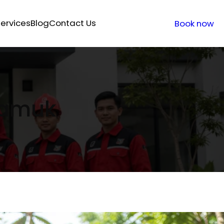
ervices
Blog
Contact Us
Book now
yamuk