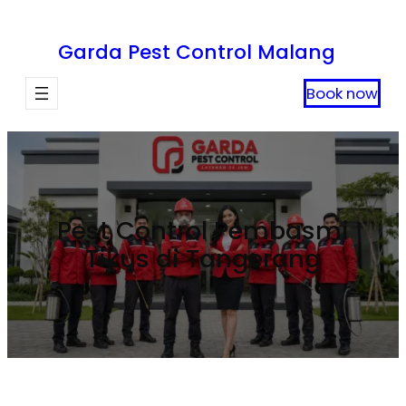
Lewati
ke
Garda Pest Control Malang
konten
Book now
Pest Control Pembasmi
Tikus di Tangerang