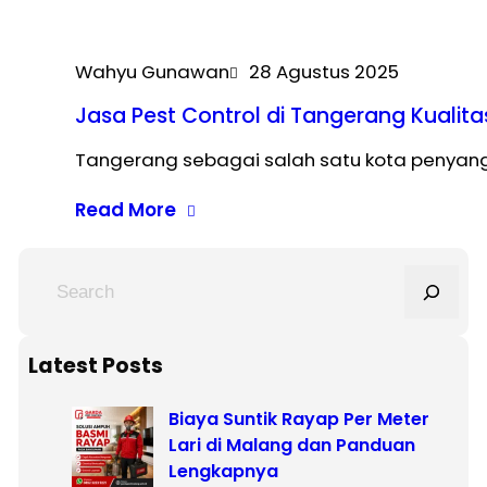
Wahyu Gunawan
28 Agustus 2025
Jasa Pest Control di Tangerang Kualita
Tangerang sebagai salah satu kota penyan
Read More
S
e
a
r
Latest Posts
c
Biaya Suntik Rayap Per Meter
h
Lari di Malang dan Panduan
Lengkapnya