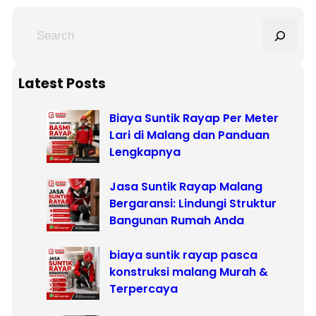
S
e
a
r
Latest Posts
c
Biaya Suntik Rayap Per Meter
h
Lari di Malang dan Panduan
Lengkapnya
Jasa Suntik Rayap Malang
Bergaransi: Lindungi Struktur
Bangunan Rumah Anda
biaya suntik rayap pasca
konstruksi malang Murah &
Terpercaya