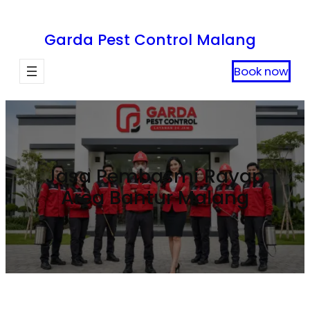
Lewati
ke
Garda Pest Control Malang
konten
Book now
Jasa Pembasmi Rayap
Area Bantur Malang