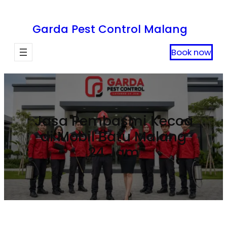
Lewati
ke
Garda Pest Control Malang
konten
Book now
Jasa Pembasmi Kecoa
di Mobil Batu Malang
24 Jam