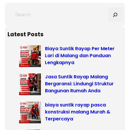
S
e
a
r
Latest Posts
c
Biaya Suntik Rayap Per Meter
h
Lari di Malang dan Panduan
Lengkapnya
Jasa Suntik Rayap Malang
Bergaransi: Lindungi Struktur
Bangunan Rumah Anda
biaya suntik rayap pasca
konstruksi malang Murah &
Terpercaya