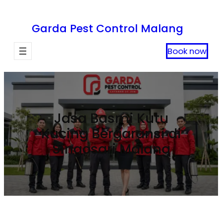
Lewati
ke
Garda Pest Control Malang
konten
Book now
Jasa Basmi Kutu
Kucing Bergaransi di
Singosari Malang