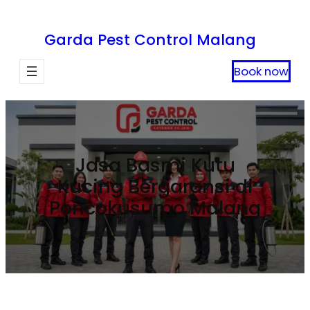
Lewati
ke
Garda Pest Control Malang
konten
Book now
Jasa Basmi Kutu
Kucing Bergaransi di
Poncokusumo Malang