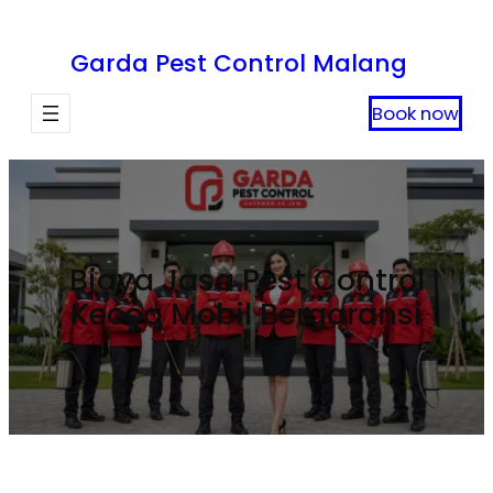
Lewati
ke
Garda Pest Control Malang
konten
Book now
Biaya Jasa Pest Control
Kecoa Mobil Bergaransi