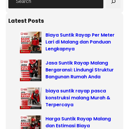
e
a
r
Latest Posts
c
Biaya Suntik Rayap Per Meter
h
Lari di Malang dan Panduan
Lengkapnya
Jasa Suntik Rayap Malang
Bergaransi: Lindungi Struktur
Bangunan Rumah Anda
biaya suntik rayap pasca
konstruksi malang Murah &
Terpercaya
Harga Suntik Rayap Malang
dan Estimasi Biaya