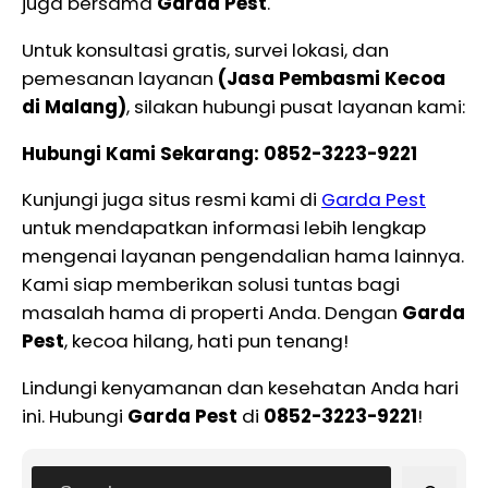
juga bersama
Garda Pest
.
Untuk konsultasi gratis, survei lokasi, dan
pemesanan layanan
(Jasa Pembasmi Kecoa
di Malang)
, silakan hubungi pusat layanan kami:
Hubungi Kami Sekarang:
0852-3223-9221
Kunjungi juga situs resmi kami di
Garda Pest
untuk mendapatkan informasi lebih lengkap
mengenai layanan pengendalian hama lainnya.
Kami siap memberikan solusi tuntas bagi
masalah hama di properti Anda. Dengan
Garda
Pest
, kecoa hilang, hati pun tenang!
Lindungi kenyamanan dan kesehatan Anda hari
ini. Hubungi
Garda Pest
di
0852-3223-9221
!
S