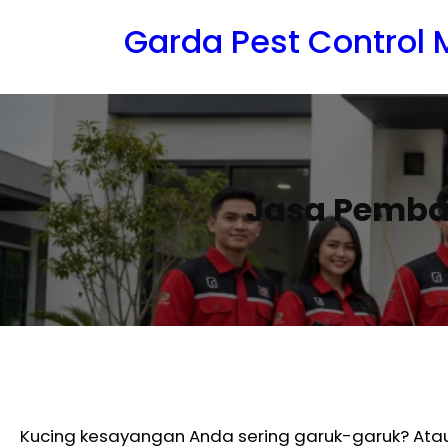
Lewati
Garda Pest Control
ke
konten
Jasa Pemba
Kucing kesayangan Anda sering garuk-garuk? Atau