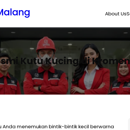
 Malang
About Us
S
smi Kutu Kucing di Krome
 Anda menemukan bintik-bintik kecil berwarna