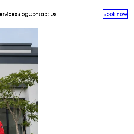
ervices
Blog
Contact Us
Book now