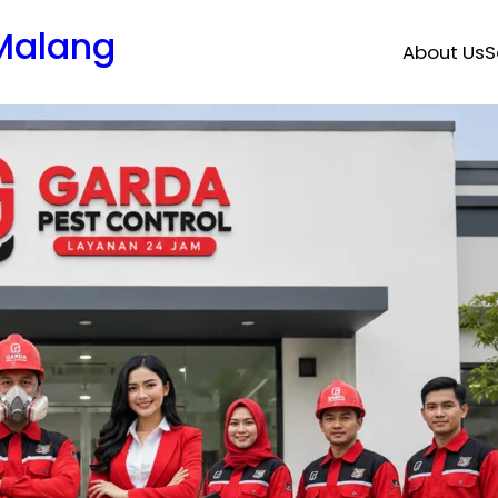
 Malang
About Us
S