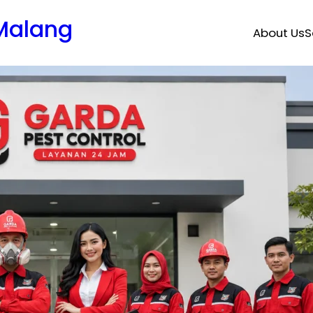
 Malang
About Us
S