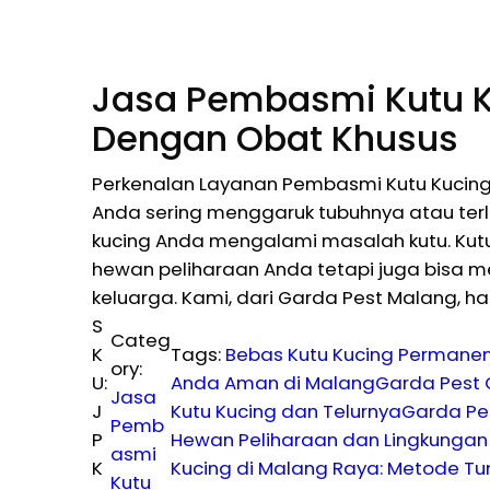
Jasa Pembasmi Kutu K
Dengan Obat Khusus
Perkenalan Layanan Pembasmi Kutu Kucing
Anda sering menggaruk tubuhnya atau terl
kucing Anda mengalami masalah kutu. Ku
hewan peliharaan Anda tetapi juga bisa 
keluarga. Kami, dari Garda Pest Malang, ha
S
Categ
K
Tags:
Bebas Kutu Kucing Permanen
ory:
U:
Anda Aman di Malang
Garda Pest 
Jasa
J
Kutu Kucing dan Telurnya
Garda Pes
Pemb
P
Hewan Peliharaan dan Lingkungan
asmi
K
Kucing di Malang Raya: Metode Tun
Kutu