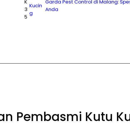
K
Garda Pest Control di Malang: Spe
Kucin
3
Anda
g
5
an Pembasmi Kutu Ku