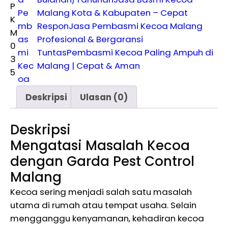
P
Pe
Malang Kota & Kabupaten – Cepat
K
mb
Respon
Jasa Pembasmi Kecoa Malang
M
as
Profesional & Bergaransi
0
mi
Tuntas
Pembasmi Kecoa Paling Ampuh di
3
Kec
Malang | Cepat & Aman
5
oa
Deskripsi
Ulasan (0)
Deskripsi
Mengatasi Masalah Kecoa
dengan Garda Pest Control
Malang
Kecoa sering menjadi salah satu masalah
utama di rumah atau tempat usaha. Selain
mengganggu kenyamanan, kehadiran kecoa