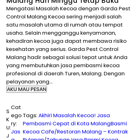
Malang Hari Minggu Tetap Buka
Mengatasi Masalah Kecoa dengan Garda Pest
Control Malang Kecoa sering menjadi salah
satu masalah utama di rumah atau tempat
usaha. Selain mengganggu kenyamanan,
kehadiran kecoa juga dapat membawa risiko
kesehatan yang serius. Garda Pest Control
Malang hadir sebagai solusi tepat untuk Anda
yang membutuhkan jasa pembasmi kecoa
profesional di daerah Turen, Malang. Dengan
pelayanan yang…
AKU MAU PESAN
Cat
S
ego
Tags:
Akhiri Masalah Kecoa! Jasa
K
ry:
Pembasmi Cepat di Kota Malang
Basmi
U:
Jas
Kecoa Cafe/Restoran Malang – Kontrak
J
a
Bulanan/Tahunan
Jasa Basmi Kecoa