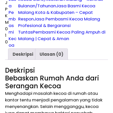
J
a
Bulanan/Tahunan
Jasa Basmi Kecoa
P
Pe
Malang Kota & Kabupaten – Cepat
K
mb
Respon
Jasa Pembasmi Kecoa Malang
M
as
Profesional & Bergaransi
0
mi
Tuntas
Pembasmi Kecoa Paling Ampuh di
1
Kec
Malang | Cepat & Aman
0
oa
Deskripsi
Ulasan (0)
Deskripsi
Bebaskan Rumah Anda dari
Serangan Kecoa
Menghadapi masalah kecoa di rumah atau
kantor tentu menjadi pengalaman yang tidak
menyenangkan. Selain mengganggu, kecoa