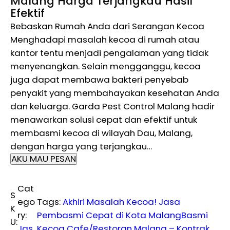
Malang Harga Terjangkau Hasil
Efektif
Bebaskan Rumah Anda dari Serangan Kecoa
Menghadapi masalah kecoa di rumah atau
kantor tentu menjadi pengalaman yang tidak
menyenangkan. Selain mengganggu, kecoa
juga dapat membawa bakteri penyebab
penyakit yang membahayakan kesehatan Anda
dan keluarga. Garda Pest Control Malang hadir
menawarkan solusi cepat dan efektif untuk
membasmi kecoa di wilayah Dau, Malang,
dengan harga yang terjangkau…
AKU MAU PESAN
Cat
S
ego
Tags:
Akhiri Masalah Kecoa! Jasa
K
ry:
Pembasmi Cepat di Kota Malang
Basmi
U:
Jas
Kecoa Cafe/Restoran Malang – Kontrak