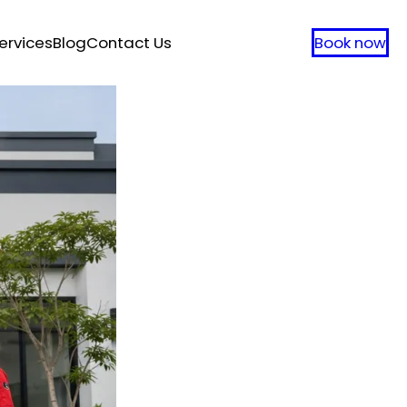
ervices
Blog
Contact Us
Book now