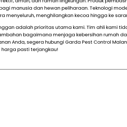
ektif, aman, dan ramah lingkungan. Produk pembasmi
 bagi manusia dan hewan peliharaan. Teknologi mo
ra menyeluruh, menghilangkan kecoa hingga ke sara
anggan adalah prioritas utama kami. Tim ahli kami
 tambahan bagaimana menjaga kebersihan rumah d
an Anda, segera hubungi Garda Pest Control Mal
 harga pasti terjangkau!