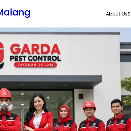
 Malang
About Us
S