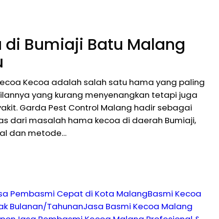
di Bumiaji Batu Malang
u
Kecoa Kecoa adalah salah satu hama yang paling
lannya yang kurang menyenangkan tetapi juga
kit. Garda Pest Control Malang hadir sebagai
ebas dari masalah hama kecoa di daerah Bumiaji,
nal dan metode…
asa Pembasmi Cepat di Kota Malang
Basmi Kecoa
rak Bulanan/Tahunan
Jasa Basmi Kecoa Malang
spon
Jasa Pembasmi Kecoa Malang Profesional &