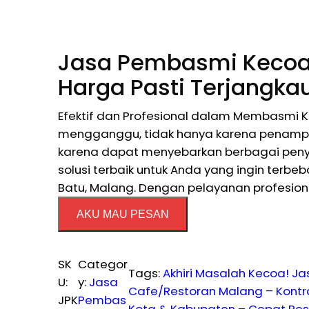
Jasa Pembasmi Kecoa 
Harga Pasti Terjangka
Efektif dan Profesional dalam Membasmi 
mengganggu, tidak hanya karena penampi
karena dapat menyebarkan berbagai penya
solusi terbaik untuk Anda yang ingin terb
Batu, Malang. Dengan pelayanan profesio
AKU MAU PESAN
SK
Categor
Tags:
Akhiri Masalah Kecoa! J
U:
y:
Jasa
Cafe/Restoran Malang – Kont
JPK
Pembas
Kota & Kabupaten – Cepat Re