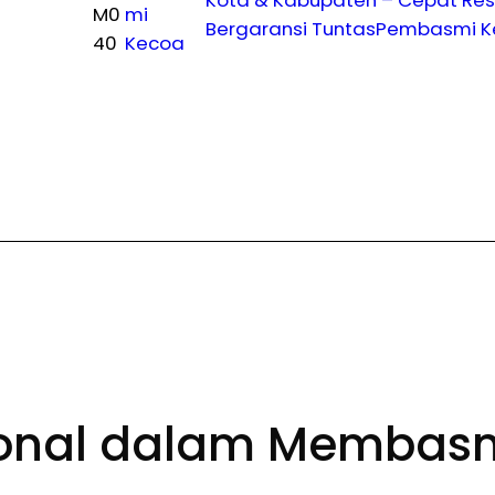
M0
mi
Bergaransi Tuntas
Pembasmi Ke
40
Kecoa
esional dalam Membas