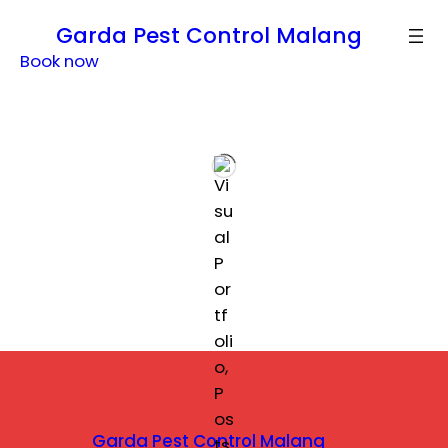
Lewati
Garda Pest Control Malang
ke
Book now
konten
Garda Pest Control Malang