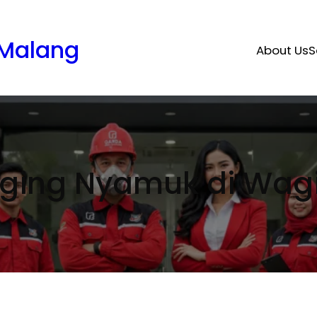
 Malang
About Us
S
ging Nyamuk di Wag