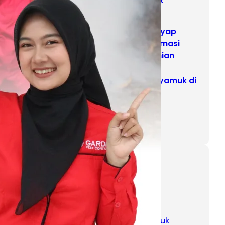
Terpercaya
Harga Suntik Rayap
Malang dan Estimasi
Biaya Pembasmian
Jasa Fogging Nyamuk di
Klojen Malang
Profesional
Categories
Anti Rayap
Harga Jasa Pembasmi Nyamuk