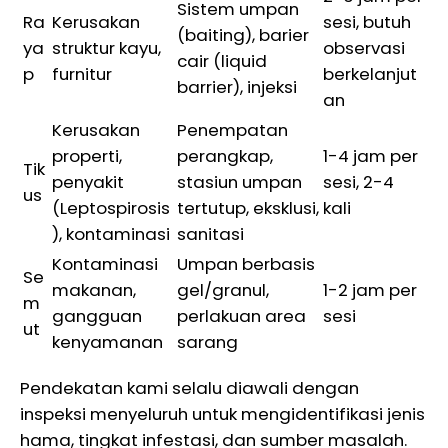
Sistem umpan
Ra
Kerusakan
sesi, butuh
(baiting), barier
ya
struktur kayu,
observasi
cair (liquid
p
furnitur
berkelanjut
barrier), injeksi
an
Kerusakan
Penempatan
properti,
perangkap,
1-4 jam per
Tik
penyakit
stasiun umpan
sesi, 2-4
us
(Leptospirosis
tertutup, eksklusi,
kali
), kontaminasi
sanitasi
Kontaminasi
Umpan berbasis
Se
makanan,
gel/granul,
1-2 jam per
m
gangguan
perlakuan area
sesi
ut
kenyamanan
sarang
Pendekatan kami selalu diawali dengan
inspeksi menyeluruh untuk mengidentifikasi jenis
hama, tingkat infestasi, dan sumber masalah.