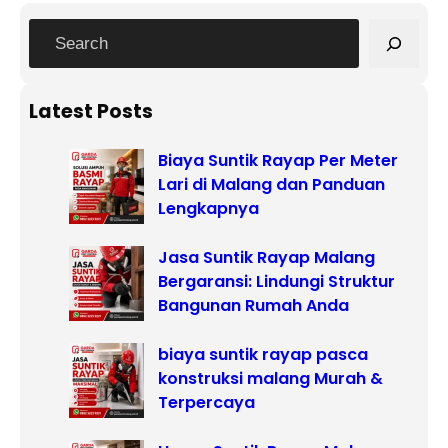
S
e
a
r
Latest Posts
c
Biaya Suntik Rayap Per Meter
h
Lari di Malang dan Panduan
Lengkapnya
Jasa Suntik Rayap Malang
Bergaransi: Lindungi Struktur
Bangunan Rumah Anda
biaya suntik rayap pasca
konstruksi malang Murah &
Terpercaya