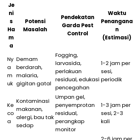
Je
ni
Waktu
Pendekatan
s
Potensi
Penangana
Garda Pest
Ha
Masalah
n
Control
m
(Estimasi)
a
Fogging,
Ny
Demam
larvasida,
1-2 jam per
a
berdarah,
perlakuan
sesi,
m
malaria,
residual, edukasi
periodik
uk
gigitan gatal
pencegahan
Umpan gel,
Kontaminasi
Ke
penyemprotan
1-3 jam per
makanan,
co
residual,
sesi, 2-3
alergi, bau tak
a
perangkap
kali
sedap
monitor
2-6 jam per