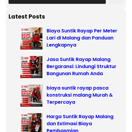
e
a
r
Latest Posts
c
Biaya Suntik Rayap Per Meter
h
Lari di Malang dan Panduan
Lengkapnya
Jasa Suntik Rayap Malang
Bergaransi: Lindungi Struktur
Bangunan Rumah Anda
biaya suntik rayap pasca
konstruksi malang Murah &
Terpercaya
Harga Suntik Rayap Malang
dan Estimasi Biaya
Pembasmian