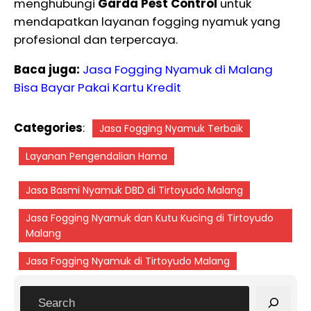
menghubungi
Garda Pest Control
untuk
mendapatkan layanan fogging nyamuk yang
profesional dan terpercaya.
Baca juga:
Jasa Fogging Nyamuk di Malang
Bisa Bayar Pakai Kartu Kredit
Categories
:
Jasa Fogging Nyamuk Terbaik
Layanan Pengendalian Hama
Jasa Basmi Nyamuk DBD di Tirtoyudo Malang
Jasa Fogging Nyamuk dan Kutu Kucing di Tirtoyudo
Malang
Jasa Fogging Nyamuk di Tirtoyudo Malang
S